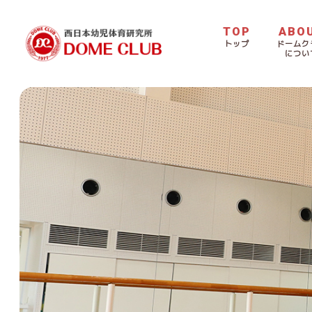
TOP
ABO
トップ
ドームク
につい