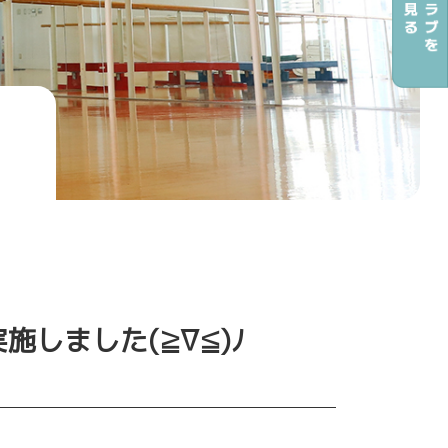
しました(≧∇≦)ﾉ