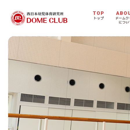
TOP
ABO
トップ
ドームク
につい