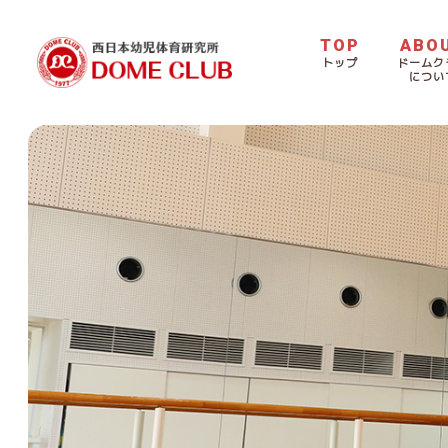
TOP
ABO
トップ
ドームク
につい